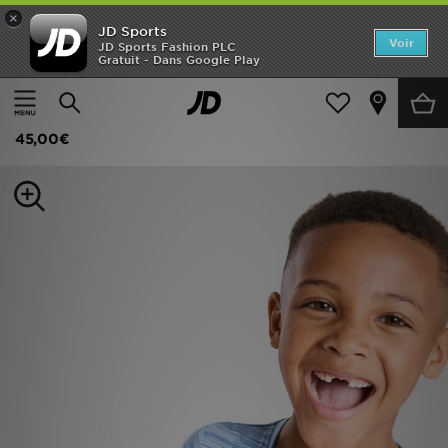
×
JD Sports
Accueil
Voir
JD Sports Fashion PLC
Gratuit - Dans Google Play
Accueil
Enfant
Vêtements Enfant (3-7 ans)
Ensembles d'été
Nouveautés
MONTIREX Ensemble Trail T-shirt/Short Enfant
Homme
45,00€
Femme
Enfant
Collections
Marques
Football
Sports
PROMOS