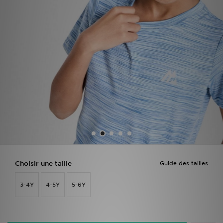
Mon JD
Suivre Ma Commande
Service client
Nos Magasins
Télécharge l'Appli
Choisir une taille
Guide des tailles
3-4Y
4-5Y
5-6Y