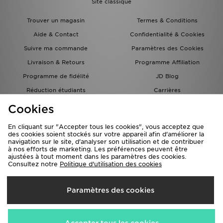
Site classique
Trouver un magasin
Termes & Conditions
Aide & Contact
Confidentialité & Cookies
Suivre ma commande
Paramètres des Cookies
Livraison & Retours
Programme Affiliation
Programme de fidélité
JD Blog
Réduction étudiants
Carrières
Carte Cadeau
Cookies
En cliquant sur "Accepter tous les cookies", vous acceptez que
des cookies soient stockés sur votre appareil afin d'améliorer la
navigation sur le site, d'analyser son utilisation et de contribuer
à nos efforts de marketing. Les préférences peuvent être
ajustées à tout moment dans les paramètres des cookies.
Consultez notre
Politique d'utilisation des cookies
Livraison Vers
Paramètres des cookies
France
Nous acceptons les méthodes de paiement suivantes