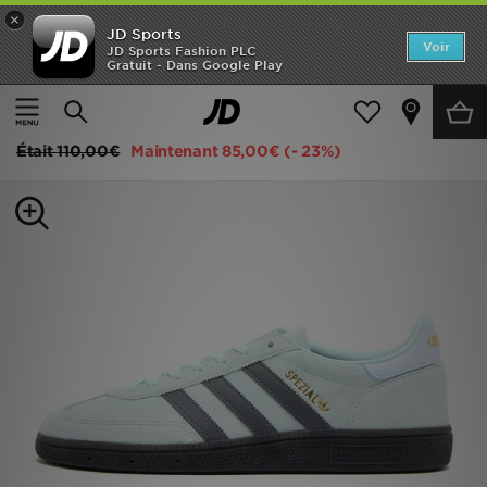
×
JD Sports
Accueil
Voir
JD Sports Fashion PLC
Gratuit - Dans Google Play
Accueil
Homme
Chaussures Homme
Baskets
Nouveautés
adidas Originals Handball Spezial Homme
Homme
Était
110,00€
Maintenant
85,00€
(- 23%)
Femme
Enfant
Collections
Marques
Football
Sports
PROMOS