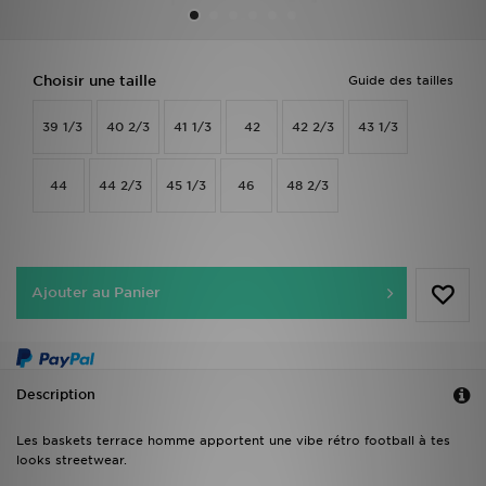
Mon JD
Choisir une taille
Guide des tailles
Suivre Ma Commande
39 1/3
40 2/3
41 1/3
42
42 2/3
43 1/3
Service client
44
44 2/3
45 1/3
46
48 2/3
Nos Magasins
Télécharge l'Appli
Ajouter au Panier
Description
Les baskets terrace homme apportent une vibe rétro football à tes
looks streetwear.