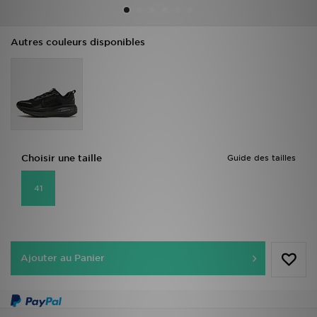
Mon JD
Autres couleurs disponibles
Suivre Ma Commande
Service client
Nos Magasins
Choisir une taille
Guide des tailles
Télécharge l'Appli
41
Ajouter au Panier