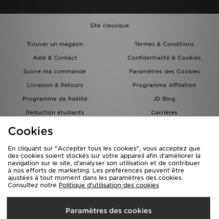
Site classique
Trouver un magasin
Termes & Conditions
Aide & Contact
Confidentialité & Cookies
Suivre ma commande
Paramètres des Cookies
Livraison & Retours
Programme Affiliation
Programme de fidélité
JD Blog
Réduction étudiants
Carrières
Carte Cadeau
Cookies
En cliquant sur "Accepter tous les cookies", vous acceptez que
des cookies soient stockés sur votre appareil afin d'améliorer la
navigation sur le site, d'analyser son utilisation et de contribuer
à nos efforts de marketing. Les préférences peuvent être
ajustées à tout moment dans les paramètres des cookies.
Consultez notre
Politique d'utilisation des cookies
Livraison Vers
Paramètres des cookies
France