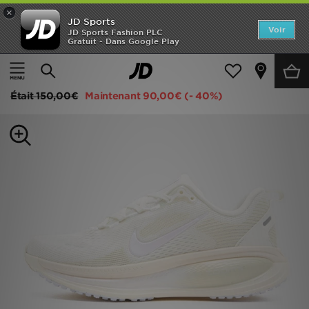
×
JD Sports
Accueil
Voir
JD Sports Fashion PLC
Gratuit - Dans Google Play
Accueil
Femme
Chaussures Femme
Baskets
Nouveautés
Nike Vomero 18 Femme
Homme
Était
150,00€
Maintenant
90,00€
(- 40%)
Femme
Enfant
Collections
Marques
Football
Sports
PROMOS