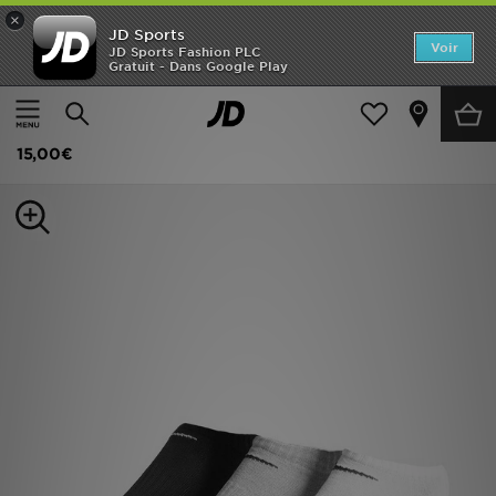
×
JD Sports
Accueil
Voir
JD Sports Fashion PLC
Gratuit - Dans Google Play
Accueil
Femme
Accessoires Femme
Chaussettes
Nouveautés
Nike Lot de 3 paires de chaussettes basses
Homme
15,00€
Femme
Enfant
Collections
Marques
Football
Sports
PROMOS