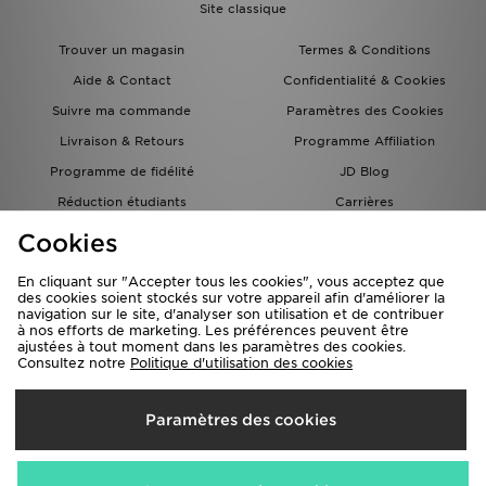
Site classique
Trouver un magasin
Termes & Conditions
Aide & Contact
Confidentialité & Cookies
Suivre ma commande
Paramètres des Cookies
Livraison & Retours
Programme Affiliation
Programme de fidélité
JD Blog
Réduction étudiants
Carrières
Carte Cadeau
Cookies
En cliquant sur "Accepter tous les cookies", vous acceptez que
des cookies soient stockés sur votre appareil afin d'améliorer la
navigation sur le site, d'analyser son utilisation et de contribuer
à nos efforts de marketing. Les préférences peuvent être
ajustées à tout moment dans les paramètres des cookies.
Consultez notre
Politique d'utilisation des cookies
Livraison Vers
Paramètres des cookies
France
Nous acceptons les méthodes de paiement suivantes