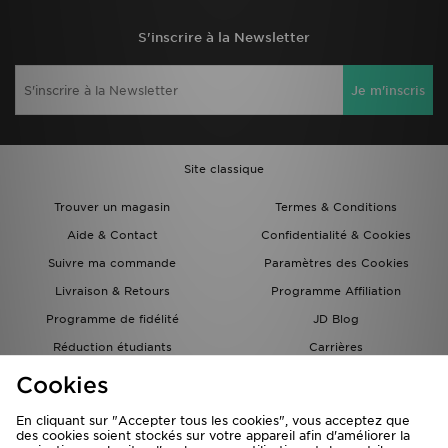
S'inscrire à la Newsletter
Je m'inscris
Site classique
Trouver un magasin
Termes & Conditions
Aide & Contact
Confidentialité & Cookies
Suivre ma commande
Paramètres des Cookies
Livraison & Retours
Programme Affiliation
Programme de fidélité
JD Blog
Réduction étudiants
Carrières
Carte Cadeau
Cookies
En cliquant sur "Accepter tous les cookies", vous acceptez que
des cookies soient stockés sur votre appareil afin d'améliorer la