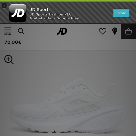
×
JD Sports
Accueil
Voir
JD Sports Fashion PLC
Gratuit - Dans Google Play
Accueil
Femme
Chaussures Femme
Baskets
Nouveautés
Nike Downshifter 14 Femme
Homme
70,00€
Femme
Enfant
Collections
Marques
Football
Sports
PROMOS