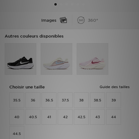
Mon JD
Images
360°
Suivre Ma Commande
Autres couleurs disponibles
Service client
Nos Magasins
Télécharge l'Appli
Choisir une taille
Guide des tailles
35.5
36
36.5
37.5
38
38.5
39
40
40.5
41
42
42.5
43
44
44.5