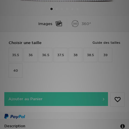
Mon JD
Images
360°
Suivre Ma Commande
Service client
Choisir une taille
Guide des tailles
Nos Magasins
35.5
36
36.5
37.5
38
38.5
39
Télécharge l'Appli
40
Ajouter au Panier
Description