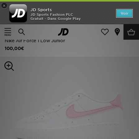
×
JD Sports
Accueil
Voir
JD Sports Fashion PLC
Gratuit - Dans Google Play
Accueil
Enfant
Chaussures Junior (Tailles 36 à 38.5)
Nouveautés
Toutes les Baskets
Homme
Nike Air Force 1 Low Junior
100,00€
Femme
Enfant
Collections
Marques
Football
Sports
PROMOS