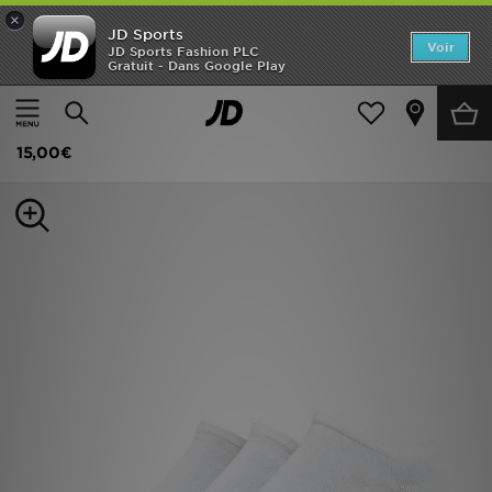
×
JD Sports
Accueil
Voir
JD Sports Fashion PLC
Gratuit - Dans Google Play
Accueil
Femme
Accessoires Femme
Chaussettes
Nouveautés
adidas Originals Lot de 3 paires de chaussettes Trainer
Homme
15,00€
Femme
Enfant
Collections
Marques
Football
Sports
PROMOS