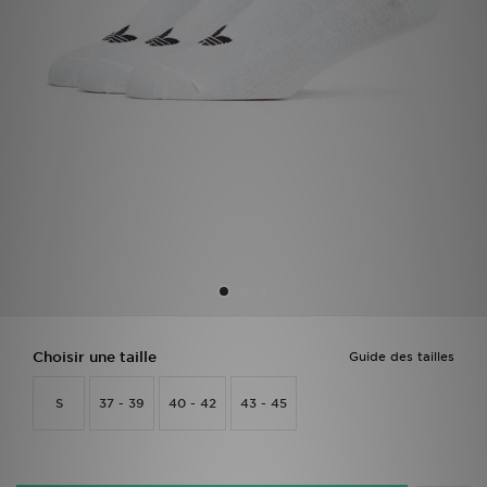
Mon JD
Suivre Ma Commande
Service client
Nos Magasins
Télécharge l'Appli
Choisir une taille
Guide des tailles
S
37 - 39
40 - 42
43 - 45