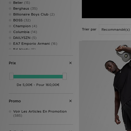
Belier
(15)
Berghaus
(35)
Billionaire Boys Club
(2)
BOSS
(32)
Champion
(4)
Trier par
Columbia
(14)
DAILYSZN
(5)
EA7 Emporio Armani
(16)
Ed Hardy
(5)
Ellesse
(1)
Fred Perry
(28)
Prix
Hoodrich
(60)
HUGO
(1)
Hummel
(2)
ILLUSIVE LONDON
(1)
Jordan
(54)
JUICY COUTURE
(3)
Promo
Lacoste
(32)
LEVI'S
(12)
Voir Les Articles En Promotion
Lorenzo
(17)
(585)
Macron
(1)
McKenzie
(87)