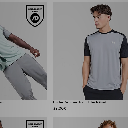
orm
Under Armour T-shirt Tech Grid
35,00€