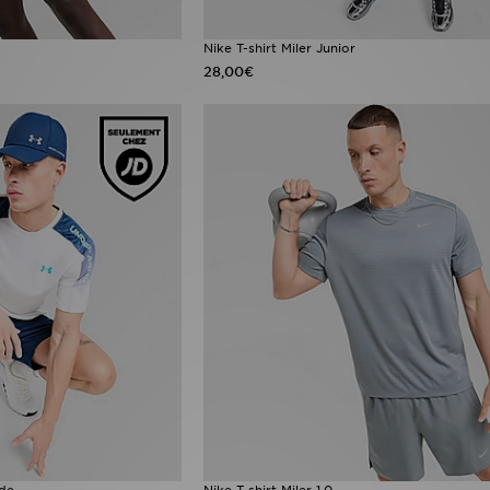
Nike T-shirt Miler Junior
28,00€
ade
Nike T-shirt Miler 1.0