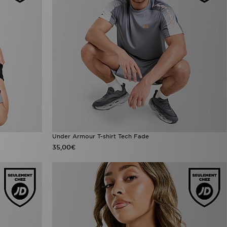
Under Armour T-shirt Tech Fade
35,00€