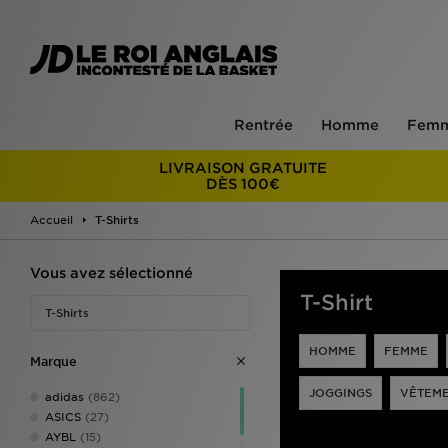
Rentrée
Homme
Fem
LIVRAISON GRATUITE
DÈS 100€
Accueil
T-Shirts
Vous avez sélectionné
T-Shirt
T-Shirts
HOMME
FEMME
Marque
JOGGINGS
VÊTEM
adidas
(862)
ASICS
(27)
AYBL
(15)