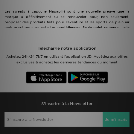
Les sweats à capuche Napapijri sont une nouvelle preuve que la
marque a définitivement su se renouveler pour, non seulement,
proposer des produits faits pour l’aventure et les sports de plein air
mais aussi pour les activités quotidiennes. Seule point commun : elle
propose toujours des produits de qualité, dans différents designs,
différents coloris et faits pour te protéger un maximum du mauvais
temps et du froid… Et toujours avec ce logo emblématique
Télécharge notre application
accompagné du fameux drapeau norvégien ! Tu ne seras donc pas
étonné de savoir que ces sweats à capuche possèdent toutes ces
Achetez 24h/24 7j/7 en utilisant l'application JD. Accèdez aux offres
caractéristiques !
exclusives & achetez les dernières tendances du moment
S'inscrire à la Newsletter
Je m'inscris