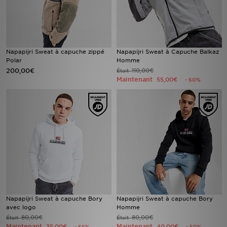
Napapijri Sweat à capuche zippé
Napapijri Sweat à Capuche Balkaz
Polar
Homme
200,00€
110,00€
Était
Maintenant
55,00€
- 50%
Napapijri Sweat à capuche Bory
Napapijri Sweat à capuche Bory
avec logo
Homme
80,00€
80,00€
Était
Était
Maintenant
Maintenant
35,00€
40,00€
- 56%
- 50%