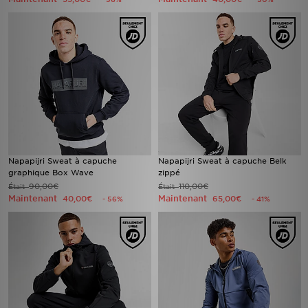
Napapijri Sweat à capuche
Napapijri Sweat à capuche Belk
graphique Box Wave
zippé
90,00€
110,00€
Était
Était
Maintenant
Maintenant
40,00€
65,00€
- 56%
- 41%