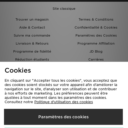
Site classique
Trouver un magasin
Termes & Conditions
Aide & Contact
Confidentialité & Cookies
Suivre ma commande
Paramètres des Cookies
Livraison & Retours
Programme Affiliation
Programme de fidélité
JD Blog
Réduction étudiants
Carrières
Carte Cadeau
Cookies
En cliquant sur "Accepter tous les cookies", vous acceptez que
des cookies soient stockés sur votre appareil afin d'améliorer la
navigation sur le site, d'analyser son utilisation et de contribuer
à nos efforts de marketing. Les préférences peuvent être
ajustées à tout moment dans les paramètres des cookies.
Consultez notre
Politique d'utilisation des cookies
Livraison Vers
Paramètres des cookies
France