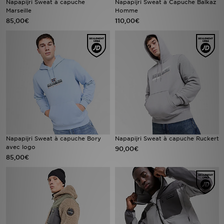
Napapijri Sweat à capuche
Napapijri Sweat à Capuche Balkaz
Marseille
Homme
85,00€
110,00€
Mon JD
Suivre Ma Commande
Service client
Nos Magasins
Télécharge l'Appli
Napapijri Sweat à capuche Bory
Napapijri Sweat à capuche Ruckert
avec logo
90,00€
85,00€