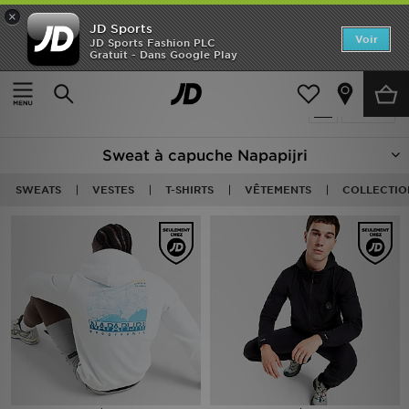
×
JD Sports
Accueil
Voir
JD Sports Fashion PLC
Gratuit - Dans Google Play
Accueil
Napapijri Sweats A Capuche
Nouveautés
Produits 13
Affiner
Homme
Sweat à capuche Napapijri
Femme
SWEATS
VESTES
T-SHIRTS
VÊTEMENTS
COLLECTIO
Enfant
Collections
Marques
Football
Sports
PROMOS