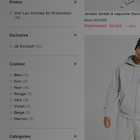
Promo
Technicals
(1)
The North Face
(19)
Voir Les Articles En Promotion
Jordan Sweat à capuche Swo
Tommy Hilfiger
(1)
(18)
65,00€
Était
Under Armour
(6)
Maintenant
35,00€
- 46%
Unlike Humans
(18)
Vans
(3)
Exclusive
JD Exclusif
(10)
Couleur
Bleu
(3)
Gris
(2)
Noir
(4)
Rouge
(1)
Vert
(3)
Violet
(1)
Beige
(1)
Marron
(3)
Catégories