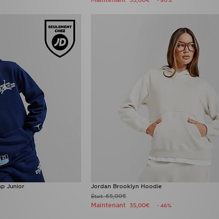
35,00€
- 50%
p Junior
Jordan Brooklyn Hoodie
65,00€
Était
Maintenant
35,00€
- 46%