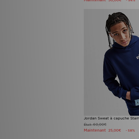
30,00€
- 54%
Jordan Sweat à capuche Stam
60,00€
Était
Maintenant
25,00€
- 58%