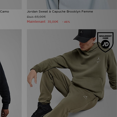
e Camo
Jordan Sweat à Capuche Brooklyn Femme
65,00€
Était
Maintenant
35,00€
- 46%