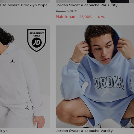
ize polaire Brooklyn zippé
Jordan Sweat à capuche Paris City
75,00€
Était
Maintenant
25,00€
- 67%
klyn
Jordan Sweat à capuche Varsity