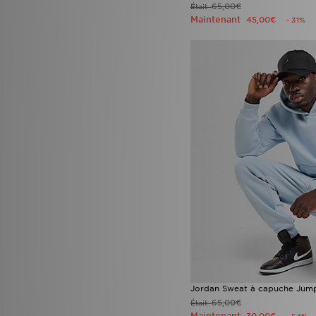
65,00€
Était
Maintenant
45,00€
- 31%
Jordan Sweat à capuche Ju
65,00€
Était
Maintenant