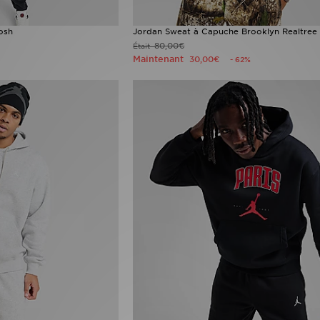
osh
Jordan Sweat à Capuche Brooklyn Realtre
80,00€
Était
Maintenant
30,00€
- 62%