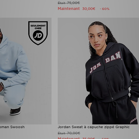
75,00€
Était
Maintenant
30,00€
- 60%
mpman Swoosh
Jordan Sweat à capuche zippé Graphic
70,00€
Était
Maintenant