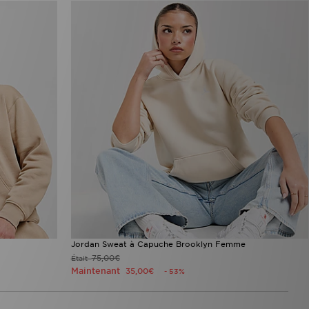
Jordan Sweat à Capuche Brooklyn Femme
75,00€
Était
Maintenant
35,00€
- 53%