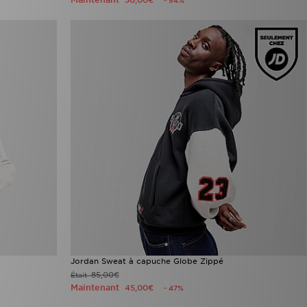
30,00€
- 54%
Jordan Sweat à capuche Globe Zippé
85,00€
Était
Maintenant
45,00€
- 47%