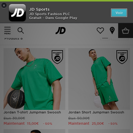
×
JD Sports
Accueil
Voir
JD Sports Fashion PLC
Gratuit - Dans Google Play
Accueil
Soldes | Vert Jordan
Nouveautés
Soldes | Vert Jordan
Affiner
Homme
Produits 8
Femme
Enfant
Collections
Marques
Football
Jordan T-shirt Jumpman Swoosh
Jordan Short Jumpman Swoosh
30,00€
50,00€
Était
Était
Sports
Maintenant
Maintenant
15,00€
25,00€
- 50%
- 50%
PROMOS