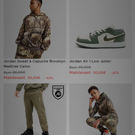
Mon JD
Suivre Ma Commande
Service client
Nos Magasins
Jordan Sweat à Capuche Brooklyn
Jordan Air 1 Low Junior
Realtree Camo
95,00€
Était
Télécharge l'Appli
80,00€
Maintenant
Était
50,00€
- 47%
Maintenant
30,00€
- 62%