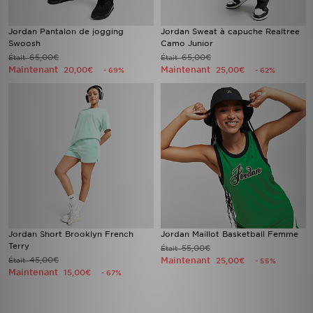
Jordan Pantalon de jogging
Jordan Sweat à capuche Realtree
Swoosh
Camo Junior
65,00€
65,00€
Était
Était
Maintenant
Maintenant
20,00€
25,00€
- 69%
- 62%
Jordan Short Brooklyn French
Jordan Maillot Basketball Femme
Terry
55,00€
Était
45,00€
Maintenant
Était
25,00€
- 55%
Maintenant
15,00€
- 67%