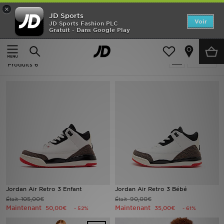
×
JD Sports
Accueil
Voir
JD Sports Fashion PLC
Gratuit - Dans Google Play
Accueil
Soldes | Crème Jordan
Nouveautés
Soldes | Crème Jordan
Affiner
Homme
Produits 6
Femme
Enfant
Collections
Marques
Football
Jordan Air Retro 3 Enfant
Jordan Air Retro 3 Bébé
105,00€
90,00€
Était
Était
Sports
Maintenant
Maintenant
50,00€
35,00€
- 52%
- 61%
PROMOS