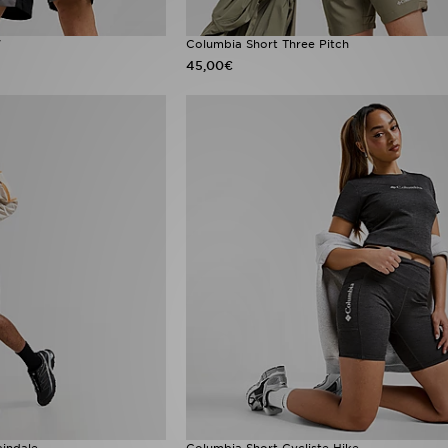
"
Columbia Short Three Pitch
45,00€
indale
Columbia Short Cycliste Hike