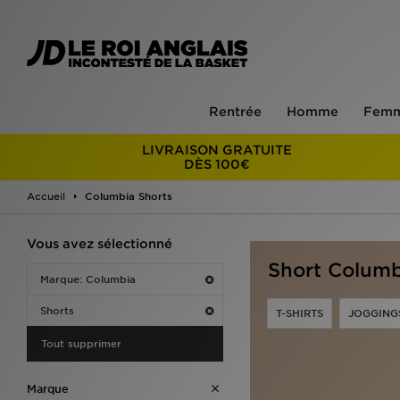
Rentrée
Homme
Fem
LIVRAISON GRATUITE
DÈS 100€
Accueil
Columbia Shorts
Vous avez sélectionné
Short Columb
Marque: Columbia
Shorts
T-SHIRTS
JOGGING
Tout supprimer
Marque