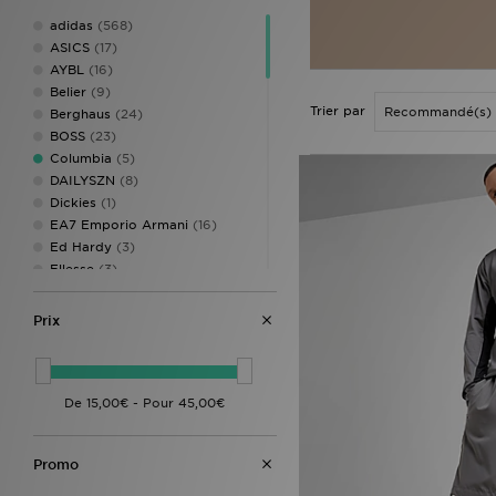
adidas
(568)
ASICS
(17)
AYBL
(16)
Belier
(9)
Trier par
Berghaus
(24)
BOSS
(23)
Columbia
(5)
DAILYSZN
(8)
Dickies
(1)
EA7 Emporio Armani
(16)
Ed Hardy
(3)
Ellesse
(3)
Fred Perry
(7)
Hoodrich
(56)
Prix
Jordan
(38)
JUICY COUTURE
(4)
Lacoste
(24)
LEVI'S
(11)
Lorenzo
(6)
McKenzie
(47)
Promo
MERCIER
(1)
MONTIREX
(58)