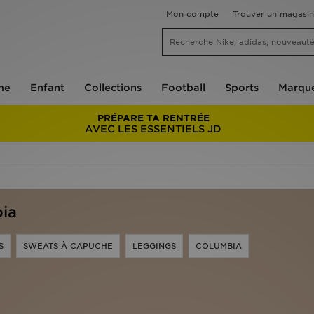
Mon compte
Trouver un magasin
me
Enfant
Collections
Football
Sports
Marqu
PRÉPARE TA RENTRÉE
AVEC LES ESSENTIELS JD
ia
S
SWEATS À CAPUCHE
LEGGINGS
COLUMBIA