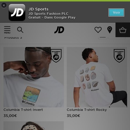
×
JD Sports
Accueil
Voir
JD Sports Fashion PLC
Gratuit - Dans Google Play
Accueil
Blanc Columbia
Nouveautés
Blanc Columbia
Affiner
Homme
Produits 3
Femme
Enfant
Collections
Marques
Football
Columbia T-shirt Invert
Columbia T-shirt Rocky
35,00€
35,00€
Sports
PROMOS