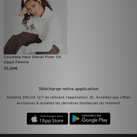
Mon JD
Suivre Ma Commande
Service client
Nos Magasins
Columbia Haut Glacial Polar 1/4
Zippé Femme
35,00€
Télécharge l'Appli
Télécharge notre application
Achetez 24h/24 7j/7 en utilisant l'application JD. Accèdez aux offres
exclusives & achetez les dernières tendances du moment