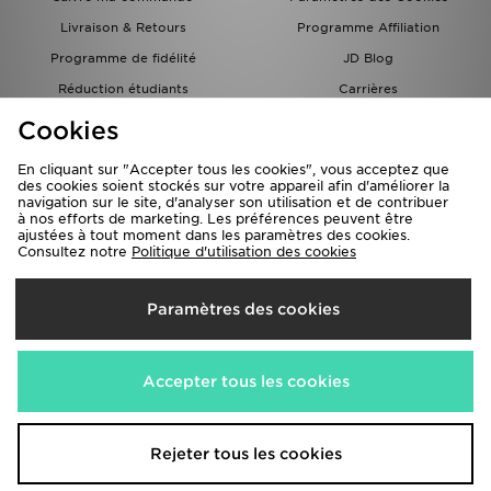
Livraison & Retours
Programme Affiliation
Programme de fidélité
JD Blog
Réduction étudiants
Carrières
Carte Cadeau
Cookies
En cliquant sur "Accepter tous les cookies", vous acceptez que
des cookies soient stockés sur votre appareil afin d'améliorer la
navigation sur le site, d'analyser son utilisation et de contribuer
à nos efforts de marketing. Les préférences peuvent être
ajustées à tout moment dans les paramètres des cookies.
Consultez notre
Politique d'utilisation des cookies
Livraison Vers
Paramètres des cookies
France
Nous acceptons les méthodes de paiement suivantes
Accepter tous les cookies
Visitez notre site corporate
www.jdplc.com
Rejeter tous les cookies
Copyright © 2026 JD Sports Fashion PLC , Tous droits réservés