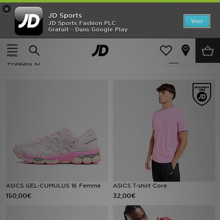
×
JD Sports
Accueil
Voir
JD Sports Fashion PLC
Gratuit - Dans Google Play
Accueil
Rose ASICS
Nouveautés
Rose ASICS
Affiner
Homme
Produits 10
Femme
Enfant
Collections
Marques
Football
ASICS GEL-CUMULUS 16 Femme
ASICS T-shirt Core
150,00€
32,00€
Sports
PROMOS