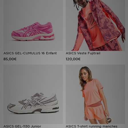
Mon JD
Suivre Ma Commande
Service client
Nos Magasins
ASICS GEL-CUMULUS 16 Enfant
ASICS Veste Fujitrail
85,00€
120,00€
Télécharge l'Appli
ASICS GEL-1130 Junior
ASICS T-shirt running manches