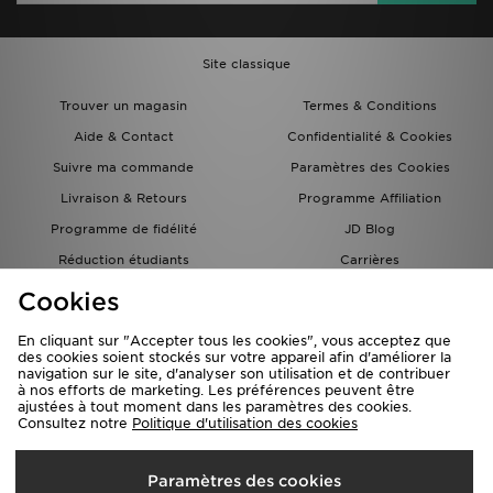
Site classique
Trouver un magasin
Termes & Conditions
Aide & Contact
Confidentialité & Cookies
Suivre ma commande
Paramètres des Cookies
Livraison & Retours
Programme Affiliation
Programme de fidélité
JD Blog
Réduction étudiants
Carrières
Carte Cadeau
Cookies
En cliquant sur "Accepter tous les cookies", vous acceptez que
des cookies soient stockés sur votre appareil afin d'améliorer la
navigation sur le site, d'analyser son utilisation et de contribuer
à nos efforts de marketing. Les préférences peuvent être
ajustées à tout moment dans les paramètres des cookies.
Consultez notre
Politique d'utilisation des cookies
Livraison Vers
Paramètres des cookies
France