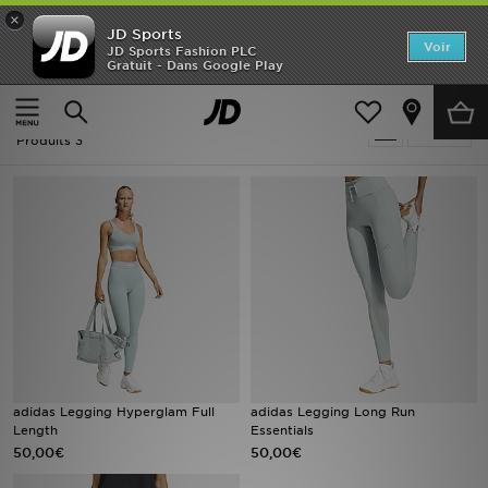
×
JD Sports
Accueil
Voir
JD Sports Fashion PLC
Gratuit - Dans Google Play
Accueil
Vert Adidas Running - Collants
Nouveautés
Vert Adidas Running - Collants
Affiner
Homme
Produits 3
Femme
Enfant
Collections
Marques
Football
adidas Legging Hyperglam Full
adidas Legging Long Run
Length
Essentials
Sports
50,00€
50,00€
PROMOS