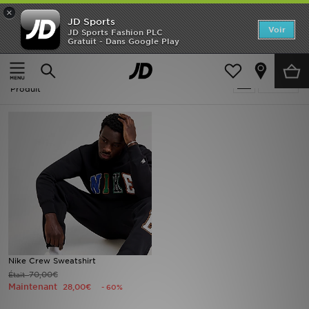
×
JD Sports
Accueil
Voir
JD Sports Fashion PLC
Gratuit - Dans Google Play
Accueil
Homme
Vêtements Homme
Sweats
Nouveautés
Soldes | Noir Sweats - Logo
Affiner
Homme
Produit
Femme
Enfant
Collections
Marques
Football
Nike Crew Sweatshirt
70,00€
Était
Sports
Maintenant
28,00€
- 60%
PROMOS