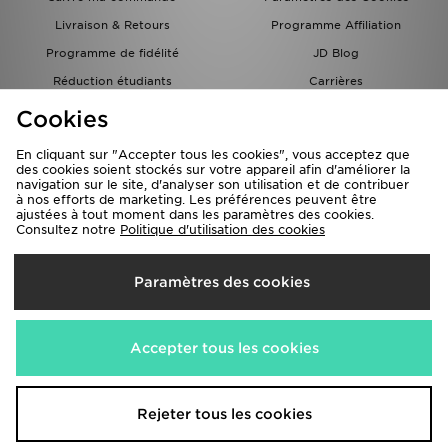
Livraison & Retours
Programme Affiliation
Programme de fidélité
JD Blog
Réduction étudiants
Carrières
Carte Cadeau
Cookies
En cliquant sur "Accepter tous les cookies", vous acceptez que
des cookies soient stockés sur votre appareil afin d'améliorer la
navigation sur le site, d'analyser son utilisation et de contribuer
à nos efforts de marketing. Les préférences peuvent être
ajustées à tout moment dans les paramètres des cookies.
Consultez notre
Politique d'utilisation des cookies
Livraison Vers
Paramètres des cookies
France
Nous acceptons les méthodes de paiement suivantes
Accepter tous les cookies
Visitez notre site corporate
www.jdplc.com
Rejeter tous les cookies
Copyright © 2026 JD Sports Fashion PLC , Tous droits réservés