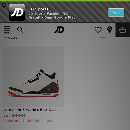
×
JD Sports
Accueil
Voir
JD Sports Fashion PLC
Gratuit - Dans Google Play
Accueil
Homme
Nouveautés
Homme - Crème Jordan Baskets
Affiner
Homme
Produit
Femme
Enfant
Collections
Marques
Football
Jordan Air 3 World's Best Dad
210,00€
Était
Sports
Maintenant
160,00€
- 24%
PROMOS