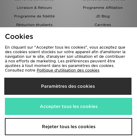
Livraison & Retours
Programme Affiliation
Programme de fidélité
JD Blog
Réduction étudiants
Carrières
Carte Cadeau
Cookies
En cliquant sur "Accepter tous les cookies", vous acceptez que
des cookies soient stockés sur votre appareil afin d'améliorer la
navigation sur le site, d'analyser son utilisation et de contribuer
à nos efforts de marketing. Les préférences peuvent être
ajustées à tout moment dans les paramètres des cookies.
Consultez notre
Politique d'utilisation des cookies
Livraison Vers
Paramètres des cookies
France
Nous acceptons les méthodes de paiement suivantes
Accepter tous les cookies
Visitez notre site corporate
www.jdplc.com
Rejeter tous les cookies
Copyright © 2026 JD Sports Fashion PLC , Tous droits réservés