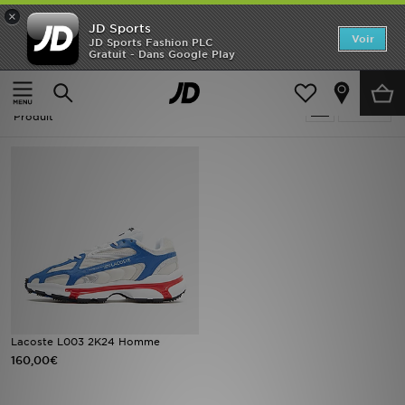
×
JD Sports
Accueil
Voir
JD Sports Fashion PLC
Gratuit - Dans Google Play
Accueil
Homme
Nouveautés
Homme - Lacoste L003
Affiner
Homme
Produit
Femme
Enfant
Collections
Marques
Football
Lacoste L003 2K24 Homme
160,00€
Sports
PROMOS