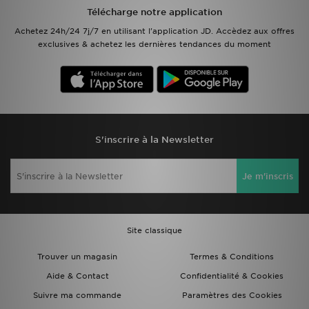
Télécharge notre application
Mon JD
Achetez 24h/24 7j/7 en utilisant l'application JD. Accèdez aux offres
exclusives & achetez les dernières tendances du moment
Suivre Ma Commande
Service client
Nos Magasins
S'inscrire à la Newsletter
Télécharge l'Appli
Je m'inscris
Site classique
Trouver un magasin
Termes & Conditions
Aide & Contact
Confidentialité & Cookies
Suivre ma commande
Paramètres des Cookies