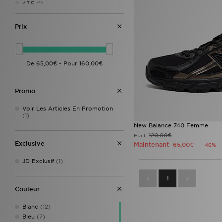
47.5
(1)
Prix
Promo
Voir Les Articles En Promotion
(1)
New Balance 740 Femme
120,00€
Était
Exclusive
Maintenant
65,00€
- 46%
JD Exclusif
(1)
1
Couleur
Blanc
(12)
Bleu
(7)