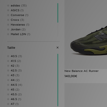
adidas
(35)
ASICS
(1)
Converse
(1)
Crocs
(3)
Havaianas
(1)
Jordan
(2)
Mallet LDN
(1)
New Balance
(4)
Nike
(6)
Taille
On Running
(1)
Saucony
(1)
40.5
(3)
Under Armour
(1)
41.5
(2)
42
(3)
42.5
(3)
New Balance AC Runner
43
(3)
140,00€
44
(2)
44.5
(4)
45
(2)
45.5
(2)
46.5
(1)
47
(1)