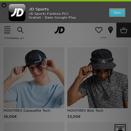
×
JD Sports
Accueil
Voir
JD Sports Fashion PLC
Gratuit - Dans Google Play
Accueil
Homme
Accessoires Homme
Casquettes
Nouveautés
Homme - MONTIREX Casquettes
Affiner
Homme
Produits 27
Femme
Enfant
Collections
Marques
Football
MONTIREX Casquette Tech
MONTIREX Bob Tech
36,00€
33,00€
Sports
PROMOS