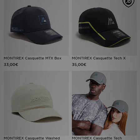
Mon JD
Suivre Ma Commande
Service client
Nos Magasins
MONTIREX Casquette MTX Box
MONTIREX Casquette Tech X
33,00€
35,00€
Télécharge l'Appli
MONTIREX Casquette Washed
MONTIREX Casquette Tech