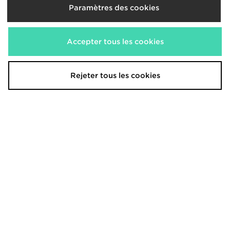
Paramètres des cookies
Je m'inscris
Accepter tous les cookies
Site classique
Trouver un magasin
Termes & Conditions
Rejeter tous les cookies
Aide & Contact
Confidentialité & Cookies
Suivre ma commande
Paramètres des Cookies
Livraison & Retours
Programme Affiliation
Programme de fidélité
JD Blog
Réduction étudiants
Carrières
Carte Cadeau