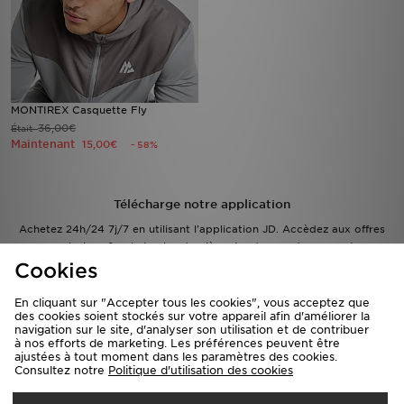
MONTIREX Casquette Fly
36,00€
Était
Maintenant
15,00€
- 58%
Télécharge notre application
Achetez 24h/24 7j/7 en utilisant l'application JD. Accèdez aux offres
exclusives & achetez les dernières tendances du moment
Cookies
En cliquant sur "Accepter tous les cookies", vous acceptez que
des cookies soient stockés sur votre appareil afin d'améliorer la
navigation sur le site, d'analyser son utilisation et de contribuer
à nos efforts de marketing. Les préférences peuvent être
ajustées à tout moment dans les paramètres des cookies.
Consultez notre
Politique d'utilisation des cookies
S'inscrire à la Newsletter