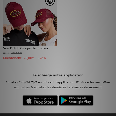
Mon JD
Suivre Ma Commande
Service client
Nos Magasins
Von Dutch Casquette Trucker
48,00€
Était
Maintenant
25,00€
- 48%
Télécharge l'Appli
Télécharge notre application
Achetez 24h/24 7j/7 en utilisant l'application JD. Accèdez aux offres
exclusives & achetez les dernières tendances du moment