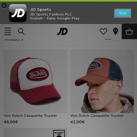
×
JD Sports
Accueil
Voir
JD Sports Fashion PLC
Gratuit - Dans Google Play
Accueil
Femme
Nouveautés
Femme - Rouge Von Dutch
Affiner
Homme
Produits 3
Femme
Enfant
Collections
Marques
Football
Von Dutch Casquette Trucker
Von Dutch Casquette Trucker
48,00€
42,00€
Sports
PROMOS