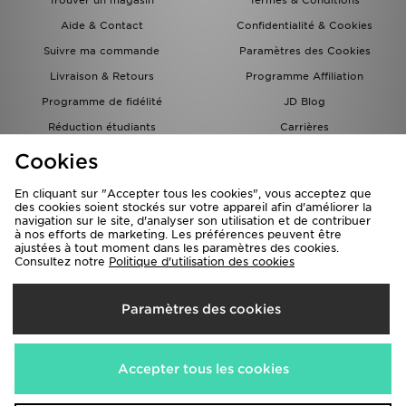
Trouver un magasin
Termes & Conditions
Aide & Contact
Confidentialité & Cookies
Suivre ma commande
Paramètres des Cookies
Livraison & Retours
Programme Affiliation
Programme de fidélité
JD Blog
Réduction étudiants
Carrières
Carte Cadeau
Cookies
En cliquant sur "Accepter tous les cookies", vous acceptez que
des cookies soient stockés sur votre appareil afin d'améliorer la
navigation sur le site, d'analyser son utilisation et de contribuer
à nos efforts de marketing. Les préférences peuvent être
ajustées à tout moment dans les paramètres des cookies.
Consultez notre
Politique d'utilisation des cookies
Livraison Vers
Paramètres des cookies
France
Nous acceptons les méthodes de paiement suivantes
Accepter tous les cookies