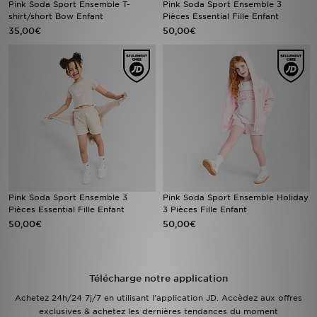
Pink Soda Sport Ensemble T-
Pink Soda Sport Ensemble 3
shirt/short Bow Enfant
Pièces Essential Fille Enfant
35,00€
50,00€
Mon JD
Suivre Ma Commande
Service client
Nos Magasins
Télécharge l'Appli
Pink Soda Sport Ensemble 3
Pink Soda Sport Ensemble Holiday
Pièces Essential Fille Enfant
3 Pièces Fille Enfant
50,00€
50,00€
Télécharge notre application
Achetez 24h/24 7j/7 en utilisant l'application JD. Accèdez aux offres
exclusives & achetez les dernières tendances du moment