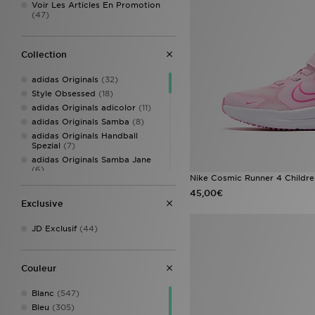
Voir Les Articles En Promotion
(47)
Collection
adidas Originals
(32)
Style Obsessed
(18)
adidas Originals adicolor
(11)
adidas Originals Samba
(8)
adidas Originals Handball
Spezial
(7)
adidas Originals Samba Jane
(6)
Nike Cosmic Runner 4 Childre
Crocs Classic Clog
(6)
45,00€
adidas Essentials
(5)
Exclusive
adidas Originals Adilette
(4)
adidas Originals Campus
(4)
JD Exclusif
(44)
adidas Originals Gazelle
(4)
adidas Originals Liberty
London
(4)
Couleur
adidas Predator
(4)
Converse All Star
(4)
Blanc
(547)
Converse All Star Hi
(4)
Bleu
(305)