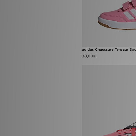
Birkenstock Milano
(1)
Accessoires Enfant
(11)
Converse All Star Lift
(1)
Converse All Star Move
(1)
Havaianas Slim
(1)
Infant Soft Sole Shoes
(1)
Jordan 1 Mid
(1)
New Balance 530
(1)
New Balance 9060
(1)
New Era Caps
(1)
adidas Chaussure Tensaur Spo
New Era MLB
(1)
38,00€
Nike Club
(1)
Nike Kawa
(1)
Nike Phantom
(1)
Nike Sunray
(1)
On Running Cloudleap
(1)
Vans Knu Skool
(1)