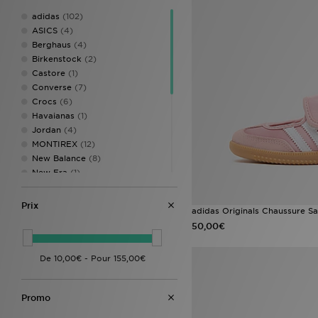
adidas
(102)
ASICS
(4)
Berghaus
(4)
Birkenstock
(2)
Castore
(1)
Converse
(7)
Crocs
(6)
Havaianas
(1)
Jordan
(4)
MONTIREX
(12)
New Balance
(8)
New Era
(1)
Nike
(42)
On Running
(3)
Prix
adidas Originals Chaussure S
Pink Soda Sport
(12)
50,00€
PUMA
(1)
Speedo
(1)
Timberland
(1)
UGG
(1)
Umbro
(1)
Promo
Under Armour
(25)
Vans
(1)