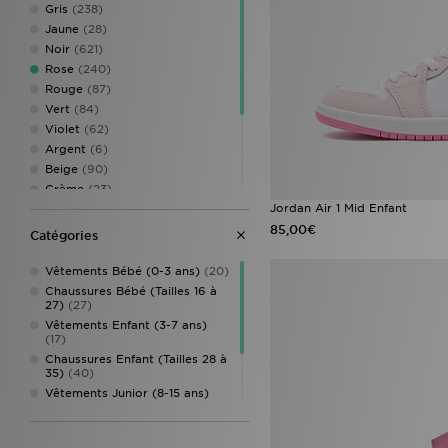
Nike Air Rift
(4)
Gris
(238)
Nike Rift
(4)
Jaune
(28)
adidas Originals Trefoil
(3)
Noir
(621)
adidas x Disney
(3)
Rose
(240)
Jordan 1
(3)
Rouge
(87)
adidas Originals Superstar
(2)
Vert
(84)
ASICS GEL-1130
(2)
Violet
(62)
ASICS GEL-NYC
(2)
Argent
(6)
Converse All Star Ox
(2)
Beige
(90)
Nike Mercurial
(2)
Crème
(23)
On Running Cloudswift
(2)
Jordan Air 1 Mid Enfant
Green Multi
(1)
adidas 2026 World Cup Boots
Marron
(76)
85,00€
Catégories
(1)
Multicolore
(10)
adidas Adizero
(1)
Or / dorée
(1)
Vêtements Bébé (0-3 ans)
(20)
adidas Copa
(1)
Orange
(18)
Chaussures Bébé (Tailles 16 à
adidas Originals Campus 00s
27)
(27)
(1)
Vêtements Enfant (3-7 ans)
adidas originals campus LED
(17)
(1)
Chaussures Enfant (Tailles 28 à
adidas Originals SL
(1)
35)
(40)
adidas Tensaur
(1)
Vêtements Junior (8-15 ans)
(90)
adidas Tensaur Run
(1)
Chaussures Junior (Tailles 36 à
adidas Tiro
(1)
38.5)
(36)