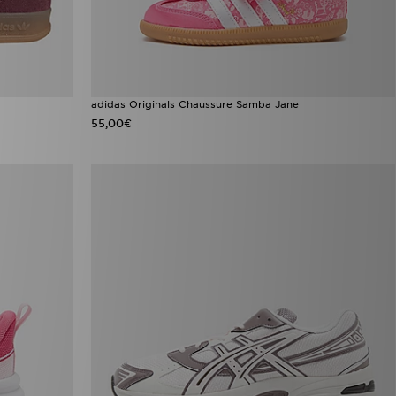
adidas Originals Chaussure Samba Jane
55,00€