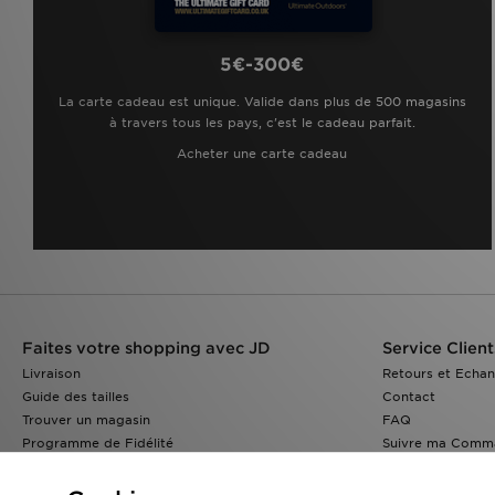
5€-300€
La carte cadeau est unique. Valide dans plus de 500 magasins
à travers tous les pays, c'est le cadeau parfait.
Acheter une carte cadeau
Faites votre shopping avec JD
Service Client
Livraison
Retours et Echa
Guide des tailles
Contact
Trouver un magasin
FAQ
Programme de Fidélité
Suivre ma Comm
Réduction Etudiants
JD Blog