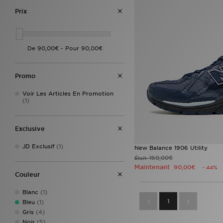
Prix
Promo
Voir Les Articles En Promotion
(1)
Exclusive
JD Exclusif
(1)
New Balance 1906 Utility
160,00€
Était
Maintenant
90,00€
- 44%
Couleur
Blanc
(1)
1
Bleu
(1)
Gris
(4)
Noir
(5)