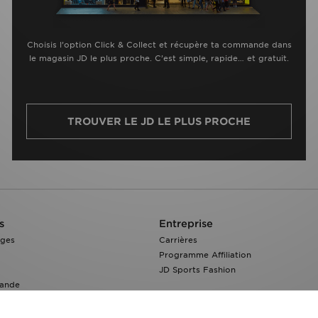
Choisis l’option Click & Collect et récupère ta commande dans
le magasin JD le plus proche. C’est simple, rapide… et gratuit.
TROUVER LE JD LE PLUS PROCHE
s
Entreprise
nges
Carrières
Programme Affiliation
JD Sports Fashion
ande