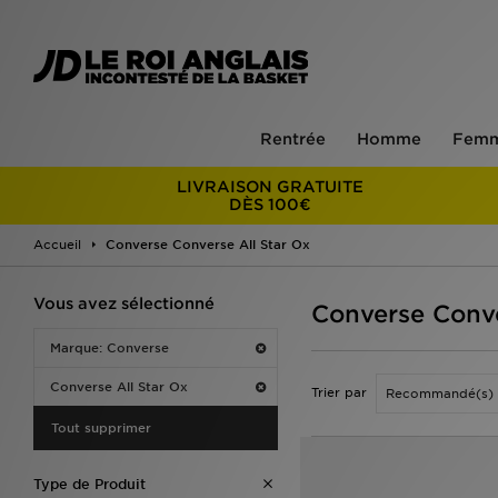
Rentrée
Homme
Fem
LIVRAISON GRATUITE
DÈS 100€
Accueil
Converse Converse All Star Ox
Vous avez sélectionné
Converse Conve
Marque: Converse
Converse All Star Ox
Trier par
Tout supprimer
Type de Produit