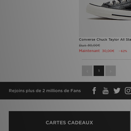
Converse Chuck Taylor All S
80,00€
Était
Maintenant
30,00€
- 62%
1
Rejoins plus de 2 millions de Fans
CARTES CADEAUX