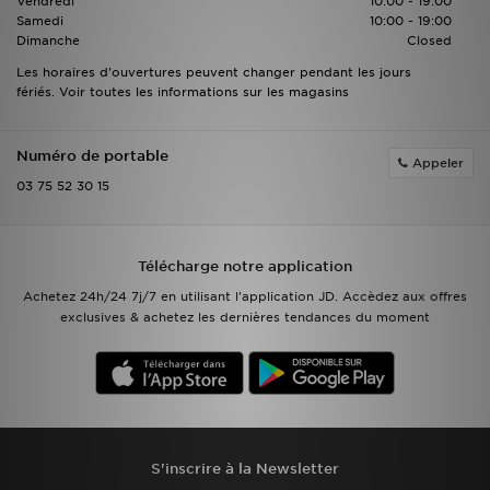
Vendredi
10:00 - 19:00
Samedi
10:00 - 19:00
Dimanche
Closed
Mon JD
Les horaires d'ouvertures peuvent changer pendant les jours
fériés. Voir toutes les informations sur les magasins
Suivre Ma Commande
Service client
Numéro de portable
Appeler
03 75 52 30 15
Nos Magasins
Télécharge l'Appli
Télécharge notre application
Achetez 24h/24 7j/7 en utilisant l'application JD. Accèdez aux offres
exclusives & achetez les dernières tendances du moment
S'inscrire à la Newsletter