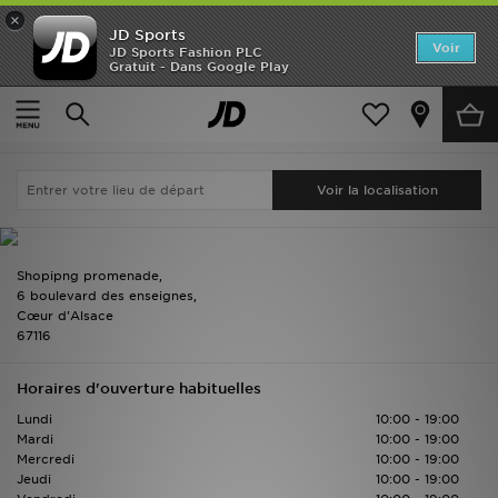
×
JD Sports
Accueil
Voir
JD Sports Fashion PLC
Gratuit - Dans Google Play
Accueil
Trouver mon magasin
Strasbourg Vendenheim
Nouveautés
Strasbourg Vendenheim
Chercher encore
Homme
Femme
Enfant
Shopipng promenade,
Collections
6 boulevard des enseignes,
Cœur d'Alsace
67116
Marques
Horaires d'ouverture habituelles
Football
Lundi
10:00 - 19:00
Mardi
10:00 - 19:00
Sports
Mercredi
10:00 - 19:00
Jeudi
10:00 - 19:00
PROMOS