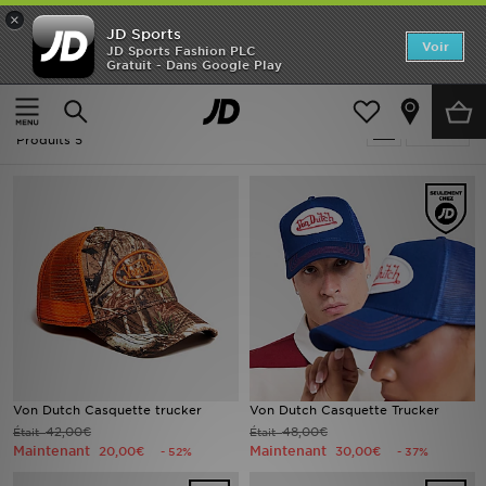
×
JD Sports
Accueil
Voir
JD Sports Fashion PLC
Gratuit - Dans Google Play
Accueil
Femme
Nouveautés
Soldes | Femme - Von Dutch
Affiner
Homme
Produits 5
Femme
Enfant
Collections
Marques
Football
Von Dutch Casquette trucker
Von Dutch Casquette Trucker
42,00€
48,00€
Était
Était
Sports
Maintenant
Maintenant
20,00€
30,00€
- 52%
- 37%
PROMOS