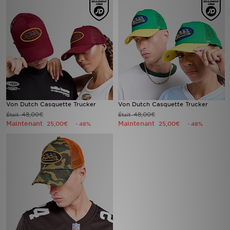
Mon JD
Suivre Ma Commande
Service client
Nos Magasins
Von Dutch Casquette Trucker
Von Dutch Casquette Trucker
48,00€
48,00€
Était
Était
Télécharge l'Appli
Maintenant
Maintenant
25,00€
25,00€
- 48%
- 48%