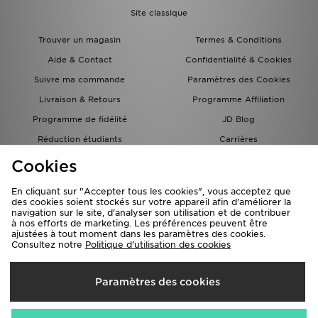
Site classique
Trouver un magasin
Termes & Conditions
Aide & Contact
Confidentialité & Cookies
Suivre ma commande
Paramètres des Cookies
Livraison & Retours
Programme Affiliation
Programme de fidélité
JD Blog
Réduction étudiants
Carrières
Carte Cadeau
Cookies
En cliquant sur "Accepter tous les cookies", vous acceptez que
des cookies soient stockés sur votre appareil afin d'améliorer la
navigation sur le site, d'analyser son utilisation et de contribuer
à nos efforts de marketing. Les préférences peuvent être
ajustées à tout moment dans les paramètres des cookies.
Consultez notre
Politique d'utilisation des cookies
Livraison Vers
Paramètres des cookies
France