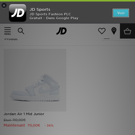
×
JD Sports
Accueil
Voir
JD Sports Fashion PLC
Gratuit - Dans Google Play
Accueil
Femme
Nouveautés
Femme - Bleu Jordan Baskets
Affiner
Homme
Produit
Femme
Enfant
Collections
Marques
Football
Jordan Air 1 Mid Junior
110,00€
Était
Sports
Maintenant
70,00€
- 36%
PROMOS