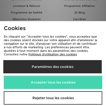
Livraison & Retours
Programme Affiliation
Programme de fidélité
JD Blog
Réduction étudiants
Carrières
Carte Cadeau
Cookies
En cliquant sur "Accepter tous les cookies", vous acceptez que
des cookies soient stockés sur votre appareil afin d'améliorer la
navigation sur le site, d'analyser son utilisation et de contribuer
à nos efforts de marketing. Les préférences peuvent être
ajustées à tout moment dans les paramètres des cookies.
Consultez notre
Politique d'utilisation des cookies
Livraison Vers
Paramètres des cookies
France
Nous acceptons les méthodes de paiement suivantes
Accepter tous les cookies
Visitez notre site corporate
www.jdplc.com
Rejeter tous les cookies
Copyright © 2026 JD Sports Fashion PLC , Tous droits réservés