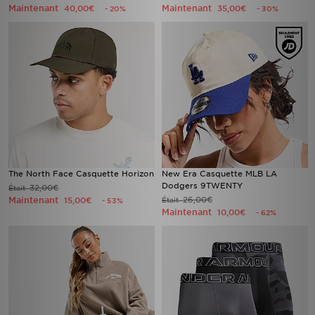
Maintenant
Maintenant
40,00€
35,00€
- 20%
- 30%
The North Face Casquette Horizon
New Era Casquette MLB LA
Dodgers 9TWENTY
32,00€
Était
Maintenant
26,00€
15,00€
Était
- 53%
Maintenant
10,00€
- 62%