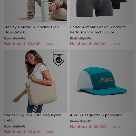
Stanley Gourde Quencher H2.0
Under Armour Lot de 3 boxers
FlowState 0
Performance Tech Junior
45,00€
32,00€
Était
Était
Maintenant
Maintenant
30,00€
20,00€
- 33%
- 37%
adidas Originals Tote Bag Nylon
ASICS Casquette 5 panneaux
Trefoil
38,00€
Était
33,00€
Maintenant
Était
20,00€
- 47%
Maintenant
25,00€
- 24%