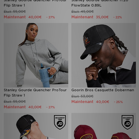
Stanley Gourde Quencher ProTour
Stanley Gourde Quencher H.20
Flip Straw 1
FlowState 0.89L
55,00€
45,00€
Était
Était
Maintenant
Maintenant
40,00€
35,00€
- 27%
- 22%
Stanley Gourde Quencher ProTour
Goorin Bros Casquette Doberman
Flip Straw 1
53,00€
Était
55,00€
Maintenant
Était
40,00€
- 25%
Maintenant
40,00€
- 27%