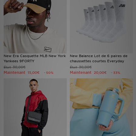
Mon JD
Suivre Ma Commande
Service client
Nos Magasins
New Era Casquette MLB New York
New Balance Lot de 6 paires de
Yankees 9FORTY
chaussettes courtes Everyday
30,00€
30,00€
Était
Était
Télécharge l'Appli
Maintenant
Maintenant
15,00€
20,00€
- 50%
- 33%