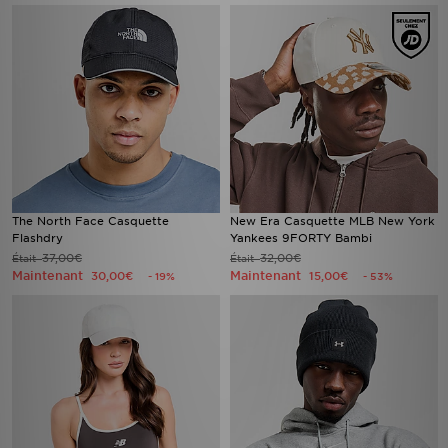
The North Face Casquette
New Era Casquette MLB New York
Flashdry
Yankees 9FORTY Bambi
37,00€
32,00€
Était
Était
Maintenant
Maintenant
30,00€
15,00€
- 19%
- 53%