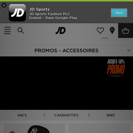
×
JD Sports
Accueil
Voir
JD Sports Fashion PLC
Gratuit - Dans Google Play
Accueil
Soldes | Accessoires
Nouveautés
Produits 109
Affiner
Homme
PROMOS - ACCESSOIRES
Femme
Enfant
Collections
Marques
Football
SACS
CASQUETTES
NIKE
Sports
PROMOS