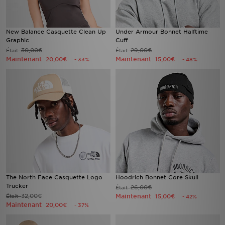
New Balance Casquette Clean Up
Under Armour Bonnet Halftime
Graphic
Cuff
30,00€
29,00€
Était
Était
Maintenant
Maintenant
20,00€
15,00€
- 33%
- 48%
The North Face Casquette Logo
Hoodrich Bonnet Core Skull
Trucker
26,00€
Était
32,00€
Maintenant
Était
15,00€
- 42%
Maintenant
20,00€
- 37%