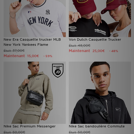
New Era Casquette trucker MLB
Von Dutch Casquette Trucker
New York Yankees Flame
48,00€
Était
37,00€
Maintenant
Était
25,00€
- 48%
Maintenant
15,00€
- 59%
Nike Sac Premium Messenger
Nike Sac bandoulière Commute
50,00€
50,00€
Était
Était