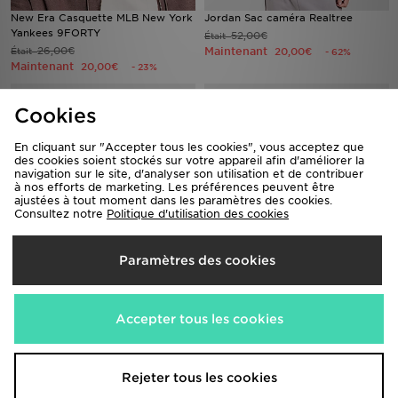
New Era Casquette MLB New York
Jordan Sac caméra Realtree
Yankees 9FORTY
52,00€
Était
26,00€
Maintenant
Était
20,00€
- 62%
Maintenant
20,00€
- 23%
Cookies
En cliquant sur "Accepter tous les cookies", vous acceptez que
des cookies soient stockés sur votre appareil afin d'améliorer la
navigation sur le site, d'analyser son utilisation et de contribuer
à nos efforts de marketing. Les préférences peuvent être
ajustées à tout moment dans les paramètres des cookies.
Consultez notre
Politique d'utilisation des cookies
Paramètres des cookies
Under Armour Lot de 3 boxers
Under Armour Lot de 3 boxers
Performance Tech Junior
Performance Tech
32,00€
39,00€
Était
Était
Accepter tous les cookies
Maintenant
Maintenant
20,00€
30,00€
- 37%
- 23%
Rejeter tous les cookies