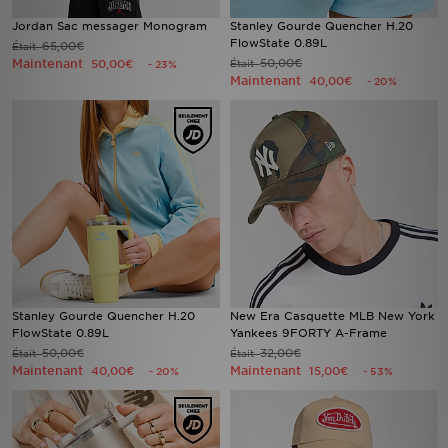
Jordan Sac messager Monogram
Stanley Gourde Quencher H.20
FlowState 0.89L
65,00€
Était
Maintenant
50,00€
50,00€
Était
- 23%
Maintenant
40,00€
- 20%
Stanley Gourde Quencher H.20
New Era Casquette MLB New York
FlowState 0.89L
Yankees 9FORTY A-Frame
50,00€
32,00€
Était
Était
Maintenant
Maintenant
40,00€
15,00€
- 20%
- 53%