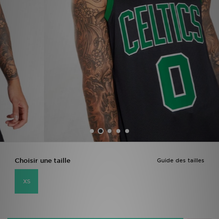
Mon JD
Suivre Ma Commande
Service client
Nos Magasins
Télécharge l'Appli
Choisir une taille
Guide des tailles
XS