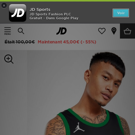
×
JD Sports
Accueil
Voir
JD Sports Fashion PLC
Gratuit - Dans Google Play
Accueil
Homme
Vêtements Homme
Maillots Officiels
Nouveautés
Jordan NBA Boston Celtics Tatum #0 Swingman Jersey
Homme
Était
100,00€
Maintenant
45,00€
(- 55%)
Femme
Enfant
Collections
Marques
Football
Sports
PROMOS