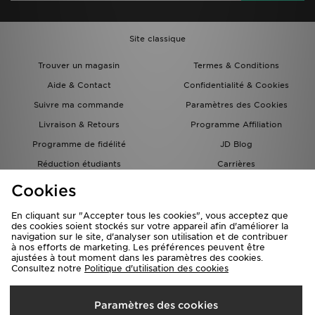
Site classique
Trouver un magasin
Termes & Conditions
Aide & Contact
Confidentialité & Cookies
Suivre ma commande
Paramètres des Cookies
Livraison & Retours
Programme Affiliation
Programme de fidélité
JD Blog
Réduction étudiants
Carrières
Carte Cadeau
Cookies
En cliquant sur "Accepter tous les cookies", vous acceptez que
des cookies soient stockés sur votre appareil afin d'améliorer la
navigation sur le site, d'analyser son utilisation et de contribuer
à nos efforts de marketing. Les préférences peuvent être
ajustées à tout moment dans les paramètres des cookies.
Consultez notre
Politique d'utilisation des cookies
Livraison Vers
Paramètres des cookies
France