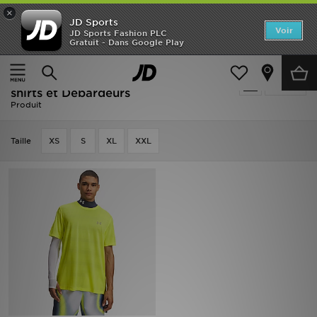
×
JD Sports
Accueil
Voir
JD Sports Fashion PLC
Gratuit - Dans Google Play
Accueil
Homme
Vêtements Homme
T-shirts et Débardeurs
Nouveautés
Homme - Jaune Under Armour T-
Affiner
Homme
shirts et Débardeurs
Produit
Femme
Taille
XS
S
XL
XXL
Enfant
Collections
Marques
Football
Sports
PROMOS