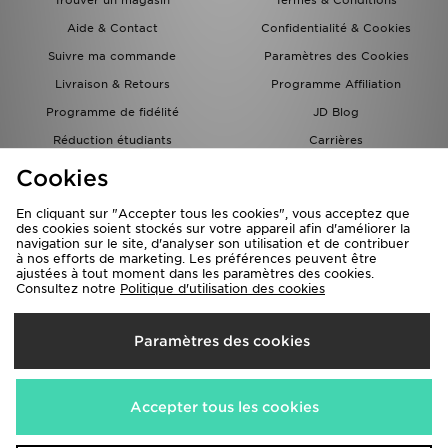
Trouver un magasin
Termes & Conditions
Aide & Contact
Confidentialité & Cookies
Suivre ma commande
Paramètres des Cookies
Livraison & Retours
Programme Affiliation
Programme de fidélité
JD Blog
Réduction étudiants
Carrières
Carte Cadeau
Cookies
En cliquant sur "Accepter tous les cookies", vous acceptez que
des cookies soient stockés sur votre appareil afin d'améliorer la
navigation sur le site, d'analyser son utilisation et de contribuer
à nos efforts de marketing. Les préférences peuvent être
ajustées à tout moment dans les paramètres des cookies.
Consultez notre
Politique d'utilisation des cookies
Livraison Vers
Paramètres des cookies
France
Nous acceptons les méthodes de paiement suivantes
Accepter tous les cookies