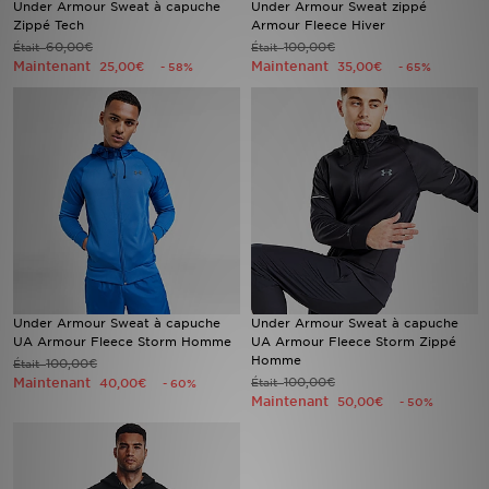
Under Armour Sweat à capuche
Under Armour Sweat zippé
Zippé Tech
Armour Fleece Hiver
60,00€
100,00€
Était
Mon JD
Était
Maintenant
Maintenant
25,00€
35,00€
- 58%
- 65%
Suivre Ma Commande
Service client
Nos Magasins
Télécharge l'Appli
Under Armour Sweat à capuche
Under Armour Sweat à capuche
UA Armour Fleece Storm Homme
UA Armour Fleece Storm Zippé
Homme
100,00€
Était
Maintenant
100,00€
40,00€
Était
- 60%
Maintenant
50,00€
- 50%