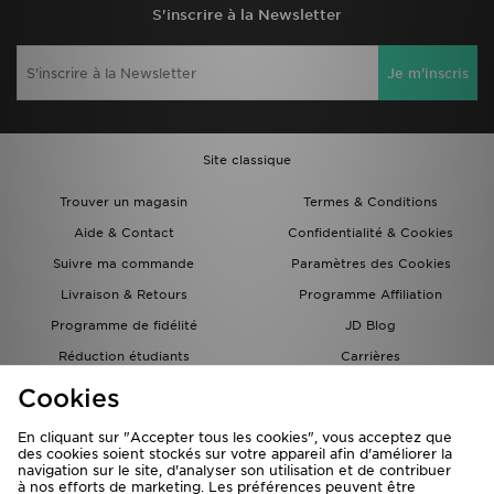
S'inscrire à la Newsletter
Je m'inscris
Site classique
Trouver un magasin
Termes & Conditions
Aide & Contact
Confidentialité & Cookies
Suivre ma commande
Paramètres des Cookies
Livraison & Retours
Programme Affiliation
Programme de fidélité
JD Blog
Réduction étudiants
Carrières
Carte Cadeau
Cookies
En cliquant sur "Accepter tous les cookies", vous acceptez que
des cookies soient stockés sur votre appareil afin d'améliorer la
navigation sur le site, d'analyser son utilisation et de contribuer
à nos efforts de marketing. Les préférences peuvent être