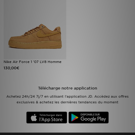
Mon JD
Suivre Ma Commande
Service client
Nos Magasins
Nike Air Force 1 '07 LV8 Homme
130,00€
Télécharge l'Appli
Télécharge notre application
Achetez 24h/24 7j/7 en utilisant l'application JD. Accèdez aux offres
exclusives & achetez les dernières tendances du moment