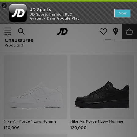
×
JD Sports
Accueil
Voir
JD Sports Fashion PLC
Gratuit - Dans Google Play
Accueil
Homme
Nouveautés
Homme - Nike Air Force 1 '07 -
Affiner
Homme
Chaussures
Produits 3
Femme
Enfant
Collections
Marques
Football
Nike Air Force 1 Low Homme
Nike Air Force 1 Low Homme
Sports
120,00€
120,00€
PROMOS