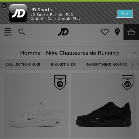
×
JD Sports
Accueil
Voir
JD Sports Fashion PLC
Gratuit - Dans Google Play
Accueil
Nike Baskets
Nouveautés
Produits 625
Affiner
Homme
Homme - Nike Chaussures de Running
Femme
COLLECTION NIKE
BASKET NIKE
BASKET NIKE HOMME
Enfant
Collections
Marques
Football
Sports
PROMOS