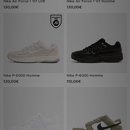
Nike Air Force 1 '07 LV8
Nike Air Force 1 '07 Homme
130,00€
130,00€
Mon JD
Suivre Ma Commande
Service client
Nos Magasins
Télécharge l'Appli
Nike P-6000 Homme
Nike P-6000 Homme
120,00€
110,00€