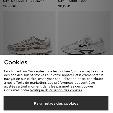
Nike Air Force 1 '07 Femme
Nike P-6000 Junior
120,00€
90,00€
Cookies
Nike P-6000 Women's
Nike V5 RNR Junior
120,00€
70,00€
En cliquant sur "Accepter tous les cookies", vous acceptez que
des cookies soient stockés sur votre appareil afin d'améliorer la
navigation sur le site, d'analyser son utilisation et de contribuer
à nos efforts de marketing. Les préférences peuvent être
ajustées à tout moment dans les paramètres des cookies.
Consultez notre
Politique d'utilisation des cookies
Paramètres des cookies