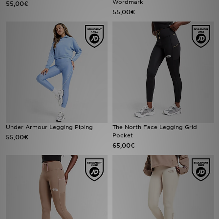
Wordmark
55,00€
55,00€
Mon JD
Suivre Ma Commande
Service client
Nos Magasins
Télécharge l'Appli
Under Armour Legging Piping
The North Face Legging Grid
Pocket
55,00€
65,00€