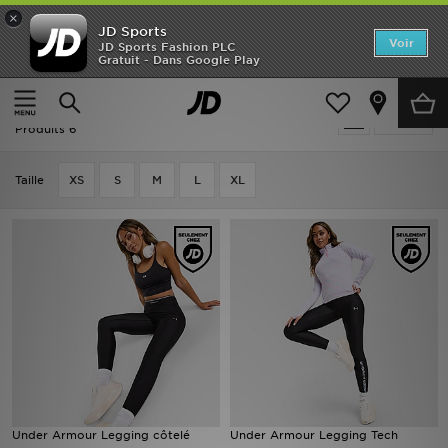
×
JD Sports
Accueil
Voir
JD Sports Fashion PLC
Gratuit - Dans Google Play
Accueil
Femme
Vêtements Femme
Fitness Leggings
Nouveautés
Fitness Leggings - Latest
Affiner
Homme
Produits 6
Femme
Taille
XS
S
M
L
XL
Enfant
Collections
Marques
Football
Sports
Under Armour Legging côtelé
Under Armour Legging Tech
PROMOS