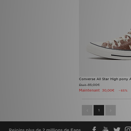
Converse All Star High pony
85,00€
Était
Maintenant
30,00€
- 65%
1
Rejoins plus de 2 millions de Fans