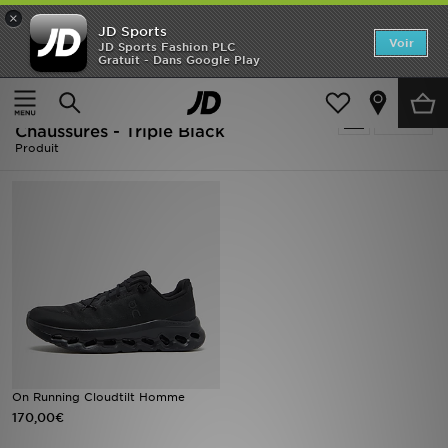
×
JD Sports
Accueil
Voir
JD Sports Fashion PLC
Gratuit - Dans Google Play
Accueil
Homme
Nouveautés
Homme - On Running Cloudtilt -
Affiner
Homme
Chaussures - Triple Black
Produit
Femme
Enfant
Collections
Marques
Football
On Running Cloudtilt Homme
Sports
170,00€
PROMOS