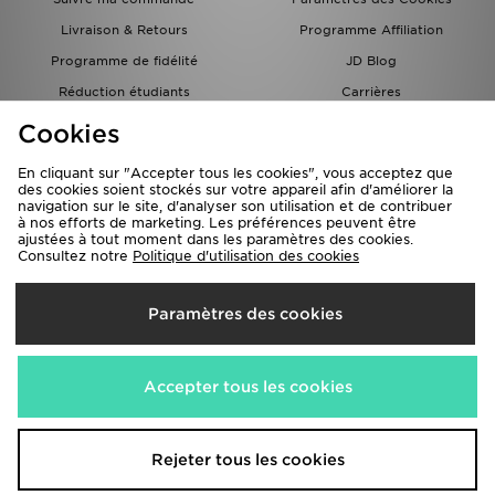
Livraison & Retours
Programme Affiliation
Programme de fidélité
JD Blog
Réduction étudiants
Carrières
Carte Cadeau
Cookies
En cliquant sur "Accepter tous les cookies", vous acceptez que
des cookies soient stockés sur votre appareil afin d'améliorer la
navigation sur le site, d'analyser son utilisation et de contribuer
à nos efforts de marketing. Les préférences peuvent être
ajustées à tout moment dans les paramètres des cookies.
Consultez notre
Politique d'utilisation des cookies
Livraison Vers
Paramètres des cookies
France
Nous acceptons les méthodes de paiement suivantes
Accepter tous les cookies
Visitez notre site corporate
www.jdplc.com
Rejeter tous les cookies
Copyright © 2026 JD Sports Fashion PLC , Tous droits réservés