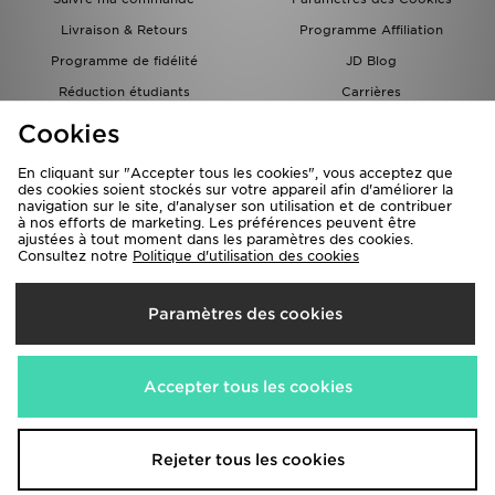
Livraison & Retours
Programme Affiliation
Programme de fidélité
JD Blog
Réduction étudiants
Carrières
Carte Cadeau
Cookies
En cliquant sur "Accepter tous les cookies", vous acceptez que
des cookies soient stockés sur votre appareil afin d'améliorer la
navigation sur le site, d'analyser son utilisation et de contribuer
à nos efforts de marketing. Les préférences peuvent être
ajustées à tout moment dans les paramètres des cookies.
Consultez notre
Politique d'utilisation des cookies
Livraison Vers
Paramètres des cookies
France
Nous acceptons les méthodes de paiement suivantes
Accepter tous les cookies
Visitez notre site corporate
www.jdplc.com
Rejeter tous les cookies
Copyright © 2026 JD Sports Fashion PLC , Tous droits réservés