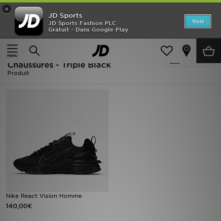
×
JD Sports
Accueil
Voir
JD Sports Fashion PLC
Gratuit - Dans Google Play
Accueil
Homme
Nouveautés
Homme - Noir Nike React Vision -
Affiner
Homme
Chaussures - Triple Black
Produit
Femme
Enfant
Collections
Marques
Football
Nike React Vision Homme
Sports
140,00€
PROMOS