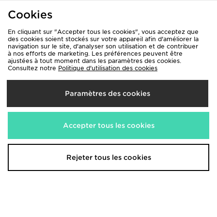
Cookies
En cliquant sur "Accepter tous les cookies", vous acceptez que
des cookies soient stockés sur votre appareil afin d'améliorer la
navigation sur le site, d'analyser son utilisation et de contribuer
MONTIREX T-shirt Charge Homme
MONTIREX T-shirt MTX Run
à nos efforts de marketing. Les préférences peuvent être
ajustées à tout moment dans les paramètres des cookies.
Homme
35,00€
Consultez notre
Politique d'utilisation des cookies
40,00€
Paramètres des cookies
Accepter tous les cookies
Rejeter tous les cookies
MONTIREX T-shirt Seamless Pulse
MONTIREX T-shirt Trail
45,00€
40,00€