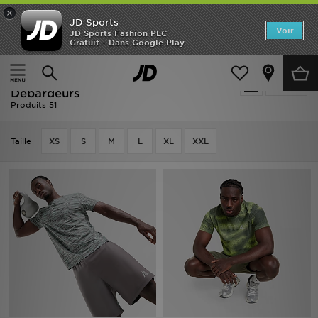
×
JD Sports
Accueil
Voir
JD Sports Fashion PLC
Gratuit - Dans Google Play
Accueil
Homme
Vêtements Homme
T-shirts et Débardeurs
Nouveautés
Homme - MONTIREX T-shirts et
Affiner
Homme
Débardeurs
Produits 51
Femme
Taille
XS
S
M
L
XL
XXL
Enfant
Collections
Marques
Football
Sports
PROMOS