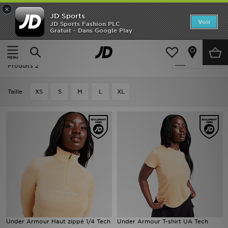
×
JD Sports
Accueil
Voir
JD Sports Fashion PLC
Gratuit - Dans Google Play
Accueil
Femme
Vêtements Femme
Nouveautés
Orange Vêtements Femme - Latest
Affiner
Homme
Produits 2
Femme
Taille
XS
S
M
L
XL
Enfant
Collections
Marques
Football
Sports
Under Armour Haut zippé 1/4 Tech
Under Armour T-shirt UA Tech
PROMOS