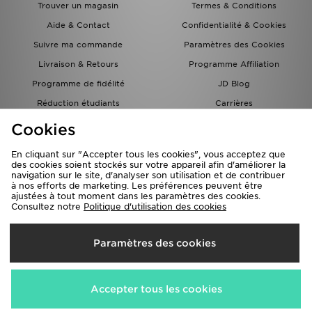
Trouver un magasin
Termes & Conditions
Aide & Contact
Confidentialité & Cookies
Suivre ma commande
Paramètres des Cookies
Livraison & Retours
Programme Affiliation
Programme de fidélité
JD Blog
Réduction étudiants
Carrières
Carte Cadeau
Cookies
En cliquant sur "Accepter tous les cookies", vous acceptez que
des cookies soient stockés sur votre appareil afin d'améliorer la
navigation sur le site, d'analyser son utilisation et de contribuer
à nos efforts de marketing. Les préférences peuvent être
ajustées à tout moment dans les paramètres des cookies.
Consultez notre
Politique d'utilisation des cookies
Livraison Vers
Paramètres des cookies
France
Nous acceptons les méthodes de paiement suivantes
Accepter tous les cookies