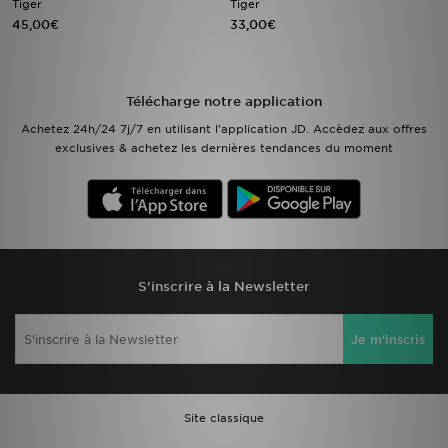
Tiger
Tiger
45,00€
33,00€
Mon JD
Suivre Ma Commande
Télécharge notre application
Achetez 24h/24 7j/7 en utilisant l'application JD. Accèdez aux offres
Service client
exclusives & achetez les dernières tendances du moment
Nos Magasins
Télécharge l'Appli
S'inscrire à la Newsletter
Je m'inscris
Site classique