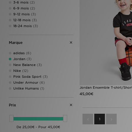
3-6 mois
(2)
6-9 mois
(2)
9-12 mois
(3)
12-18 mois
(3)
18-24 mois
(3)
Marque
adidas
(6)
Jordan
(3)
New Balance
(3)
Nike
(12)
Pink Soda Sport
(3)
Under Armour
(6)
Jordan Ensemble T-shirt/Sho
Unlike Humans
(1)
45,00€
Prix
1