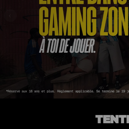
‹
TENT