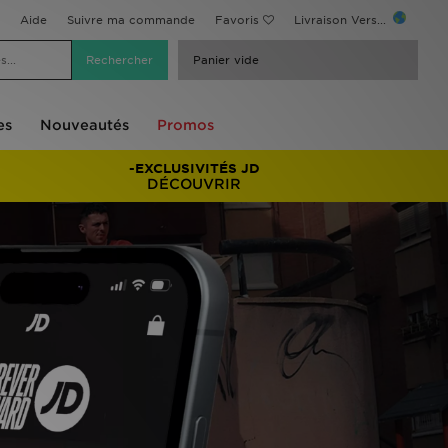
Aide
Suivre ma commande
Favoris
Livraison Vers...
Panier vide
es
Nouveautés
Promos
-EXCLUSIVITÉS JD
DÉCOUVRIR