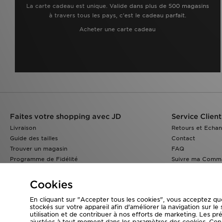
La carte cadeau est unique. Valide dans plus de 500 magasins
à travers tous les pays, c'est le cadeau parfait.
Acheter une carte cadeau
Faites votre shopping avec JD
Service Client
Livraison
Retours et Echa
Guide des tailles
Contact
Trouver un magasin
FAQ
Programme de Fidélité
Suivre ma Comm
Réduction Etudiants
JD Blog
Cookies
En cliquant sur "Accepter tous les cookies", vous acceptez qu
stockés sur votre appareil afin d'améliorer la navigation sur le 
utilisation et de contribuer à nos efforts de marketing. Les p
Visitez notre site corporate
www.jdplc.com
ajustées à tout moment dans les paramètres des cookies. Con