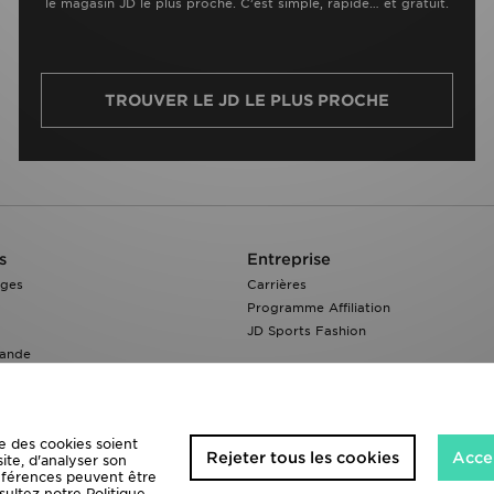
le magasin JD le plus proche. C’est simple, rapide… et gratuit.
TROUVER LE JD LE PLUS PROCHE
s
Entreprise
nges
Carrières
Programme Affiliation
JD Sports Fashion
ande
e des cookies soient
Rejeter tous les cookies
Accep
site, d'analyser son
références peuvent être
sultez notre
Politique