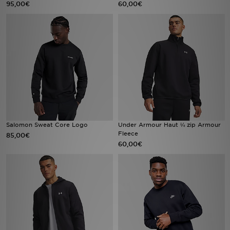
95,00€
60,00€
Mon JD
Suivre Ma Commande
Service client
Nos Magasins
Télécharge l'Appli
Salomon Sweat Core Logo
Under Armour Haut ¼ zip Armour
Fleece
85,00€
60,00€