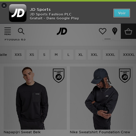
×
JD Sports
Accueil
Voir
JD Sports Fashion PLC
Gratuit - Dans Google Play
Accueil
Homme
Vêtements Homme
Sweats
Nouveautés
Homme - Noir Sweats
Affiner
Homme
Produits 63
Femme
aille
XXS
XS
S
M
L
XL
XXL
XXXL
XXXXL
Enfant
Collections
Marques
Football
Sports
Napapijri Sweat Belk
Nike Sweatshirt Foundation Crew
PROMOS