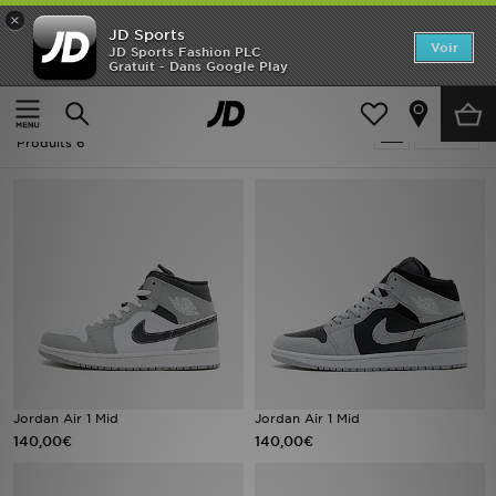
×
JD Sports
Accueil
Voir
JD Sports Fashion PLC
Gratuit - Dans Google Play
Accueil
Homme
Nouveautés
Homme - Gris Jordan Baskets
Affiner
Homme
Produits 6
Femme
Enfant
Collections
Marques
Football
Jordan Air 1 Mid
Jordan Air 1 Mid
140,00€
140,00€
Sports
PROMOS