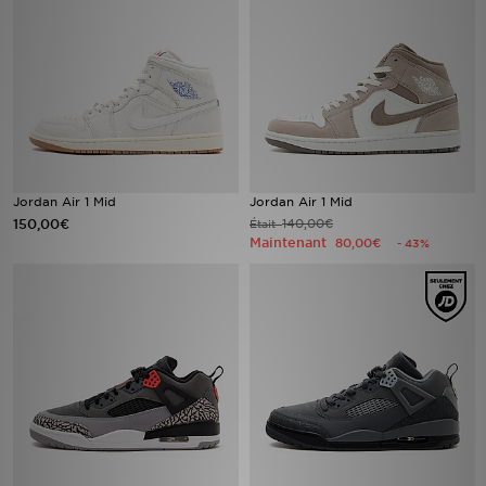
Mon JD
Suivre Ma Commande
Service client
Nos Magasins
Jordan Air 1 Mid
Jordan Air 1 Mid
150,00€
140,00€
Était
Maintenant
80,00€
- 43%
Télécharge l'Appli