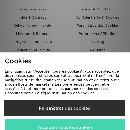
Trouver un magasin
Termes & Conditions
Aide & Contact
Confidentialité & Cookies
Suivre ma commande
Paramètres des Cookies
Livraison & Retours
Programme Affiliation
Programme de fidélité
JD Blog
Réduction étudiants
Carrières
Carte Cadeau
Cookies
En cliquant sur "Accepter tous les cookies", vous acceptez que
des cookies soient stockés sur votre appareil afin d'améliorer la
navigation sur le site, d'analyser son utilisation et de contribuer
à nos efforts de marketing. Les préférences peuvent être
ajustées à tout moment dans les paramètres des cookies.
Consultez notre
Politique d'utilisation des cookies
Livraison Vers
Paramètres des cookies
France
Nous acceptons les méthodes de paiement suivantes
Accepter tous les cookies