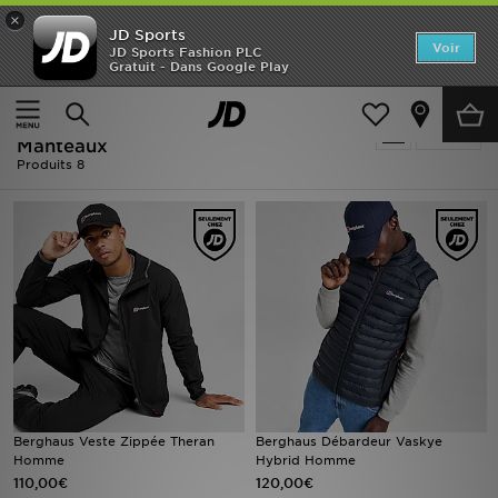
×
JD Sports
Accueil
Voir
JD Sports Fashion PLC
Gratuit - Dans Google Play
Accueil
Homme
Nouveautés
Homme - Noir Berghaus Vestes &
Affiner
Homme
Manteaux
Produits 8
Femme
Enfant
Collections
Marques
Football
Berghaus Veste Zippée Theran
Berghaus Débardeur Vaskye
Sports
Homme
Hybrid Homme
110,00€
120,00€
PROMOS