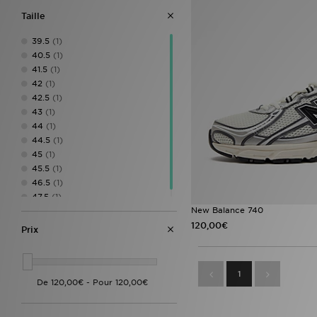
Taille
39.5
(1)
40.5
(1)
41.5
(1)
42
(1)
42.5
(1)
43
(1)
44
(1)
44.5
(1)
45
(1)
45.5
(1)
46.5
(1)
47.5
(1)
New Balance 740
120,00€
Prix
1