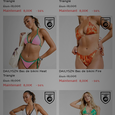
Triangle
Triangle
18,00€
18,00€
Était
Était
Maintenant
Maintenant
8,00€
8,00€
- 56%
- 56%
Mon JD
Suivre Ma Commande
Service client
Nos Magasins
Télécharge l'Appli
DAILYSZN Bas de bikini Heat
DAILYSZN Bas de bikini Fire
Triangle
18,00€
Était
18,00€
Maintenant
Était
8,00€
- 56%
Maintenant
8,00€
- 56%