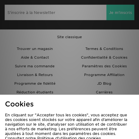
Je m'inscris
Site classique
Trouver un magasin
Termes & Conditions
Aide & Contact
Confidentialité & Cookies
Suivre ma commande
Paramètres des Cookies
Livraison & Retours
Programme Affiliation
Programme de fidélité
JD Blog
Réduction étudiants
Carrières
Carte Cadeau
Cookies
En cliquant sur "Accepter tous les cookies", vous acceptez que
des cookies soient stockés sur votre appareil afin d'améliorer la
navigation sur le site, d'analyser son utilisation et de contribuer
à nos efforts de marketing. Les préférences peuvent être
ajustées à tout moment dans les paramètres des cookies.
Consultez notre
Politique d'utilisation des cookies