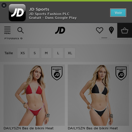
×
JD Sports
Accueil
Voir
JD Sports Fashion PLC
Gratuit - Dans Google Play
Accueil
Femme
Vêtements Femme
Maillots de Bain
Nouveautés
Femme - DAILYSZN Maillots de Bain
Affiner
Homme
Produits 6
Femme
Taille
XS
S
M
L
XL
Enfant
Collections
Marques
Football
Sports
DAILYSZN Bas de bikini Heat
DAILYSZN Bas de bikini Heat
PROMOS